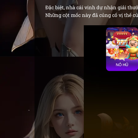
Đặc biệt, nhà cái vinh dự nhận giải th
Những cột mốc này đã củng cố vị thế c