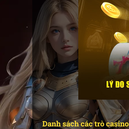
Danh sách các trò casino