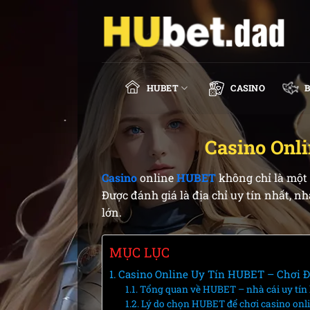
Skip
to
content
HUBET
CASINO
Casino Onl
Casino
online
HUBET
không chỉ là một 
Được đánh giá là địa chỉ uy tín nhất, 
lớn.
MỤC LỤC
Casino Online Uy Tín HUBET – Chơi 
Tổng quan về HUBET – nhà cái uy tín
Lý do chọn HUBET để chơi casino onl