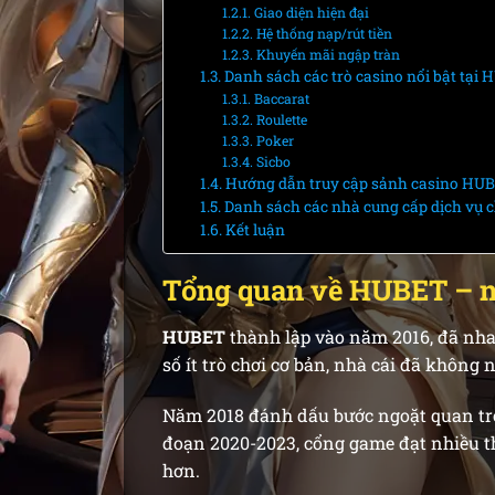
Giao diện hiện đại
Hệ thống nạp/rút tiền
Khuyến mãi ngập tràn
Danh sách các trò casino nổi bật tại
Baccarat
Roulette
Poker
Sicbo
Hướng dẫn truy cập sảnh casino HU
Danh sách các nhà cung cấp dịch vụ 
Kết luận
Tổng quan về HUBET – nh
HUBET
thành lập vào năm 2016, đã nha
số ít trò chơi cơ bản, nhà cái đã khôn
Năm 2018 đánh dấu bước ngoặt quan trọ
đoạn 2020-2023, cổng game đạt nhiều t
hơn.