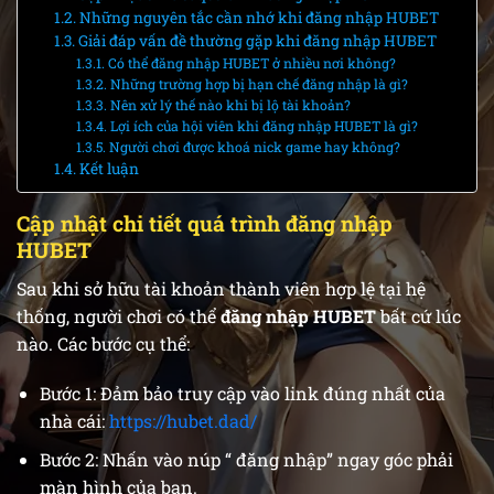
Những nguyên tắc cần nhớ khi đăng nhập HUBET
Giải đáp vấn đề thường gặp khi đăng nhập HUBET
Có thể đăng nhập HUBET ở nhiều nơi không?
Những trường hợp bị hạn chế đăng nhập là gì?
Nên xử lý thế nào khi bị lộ tài khoản?
Lợi ích của hội viên khi đăng nhập HUBET là gì?
Người chơi được khoá nick game hay không?
Kết luận
Cập nhật chi tiết quá trình đăng nhập
HUBET
Sau khi sở hữu tài khoản thành viên hợp lệ tại hệ
thống, người chơi có thể
đăng nhập HUBET
bất cứ lúc
nào. Các bước cụ thể:
Bước 1: Đảm bảo truy cập vào link đúng nhất của
nhà cái:
https://hubet.dad/
Bước 2: Nhấn vào núp “ đăng nhập” ngay góc phải
màn hình của bạn.