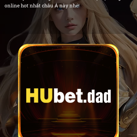
online hot nhất châu Á này nhé!