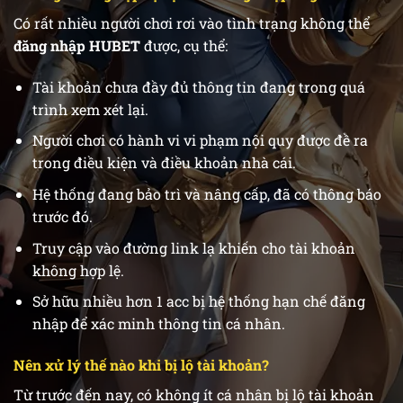
Có rất nhiều người chơi rơi vào tình trạng không thể
đăng nhập HUBET
được, cụ thể:
Tài khoản chưa đầy đủ thông tin đang trong quá
trình xem xét lại.
Người chơi có hành vi vi phạm nội quy được đề ra
trong điều kiện và điều khoản nhà cái.
Hệ thống đang bảo trì và nâng cấp, đã có thông báo
trước đó.
Truy cập vào đường link lạ khiến cho tài khoản
không hợp lệ.
Sở hữu nhiều hơn 1 acc bị hệ thống hạn chế đăng
nhập để xác minh thông tin cá nhân.
Nên xử lý thế nào khi bị lộ tài khoản?
Từ trước đến nay, có không ít cá nhân bị lộ tài khoản