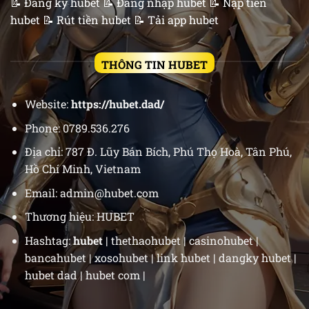
📝
Đ
ăng ký hubet
📝
Đ
ăng nhập hubet
📝
N
ạp tiền
hubet
📝
R
út tiền hubet
📝
T
ải app hubet
THÔNG TIN HUBET
Website:
https://hubet.dad/
Phone: 0789.536.276
Địa chỉ: 787 Đ. Lũy Bán Bích, Phú Thọ Hoà, Tân Phú,
Hồ Chí Minh, Vietnam
Email:
admin@hubet.com
Thương hiệu: HUBET
Hashtag:
hubet
| thethaohubet | casinohubet |
bancahubet | xosohubet | link hubet | dangky hubet |
hubet dad | hubet com |