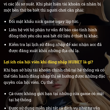
vì các lỗi sơ suất. Khi phát hiện tài khoản cá nhân bị
một bên thứ ba biết thì người chơi cần phải:
Đổi mật khẩu nick game ngay lập tức.
Liên hệ với bộ phận tư vấn để báo cáo tình hình
đồng thời yêu cầu xoá hết dữ liệu ở thiết bị khác.
Kiểm tra lại lịch sử đăng nhập để xác nhận acc đã
được đăng xuất khỏi những địa chỉ lạ.
Lợi ích của hội viên khi đăng nhập HUBET là gì?
Khi bạn sở hữu tài khoản chính chủ tại hệ thống và có
thể tiến hành đăng nhập thì sẽ hưởng được những đặc
quyền của hội viên. Cụ thể:
Cá cược không giới hạn tại những cửa game có mặt
tại hệ thống.
Được sử dụng miễn phí tất cả dịch vụ như: tư vấn