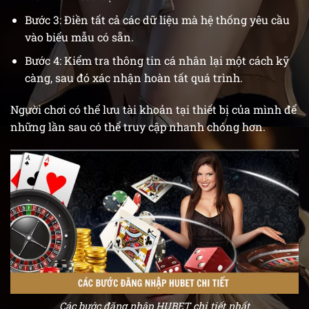
Bước 3: Điền tất cả các dữ liệu mà hệ thống yêu cầu
vào biểu mẫu có sẵn.
Bước 4: Kiểm tra thông tin cá nhân lại một cách kỹ
càng, sau đó xác nhận hoàn tất quá trình.
Người chơi có thể lưu tài khoản tại thiết bị của mình để
những lần sau có thể truy cập nhanh chóng hơn.
Các bước đăng nhập HUBET chi tiết nhất