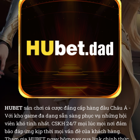
HUBET
sân chơi cá cược đẳng cấp hàng đầu Châu Á -
Với kho game đa dạng sẵn sàng phục vụ những hội
viên khó tính nhất. CSKH 24/7 mọi lúc mọi nơi đảm
bảo đáp ứng kịp thời mọi vấn đề của khách hàng.
Tham gia HUBET ngay hôm nay qua link chính thức