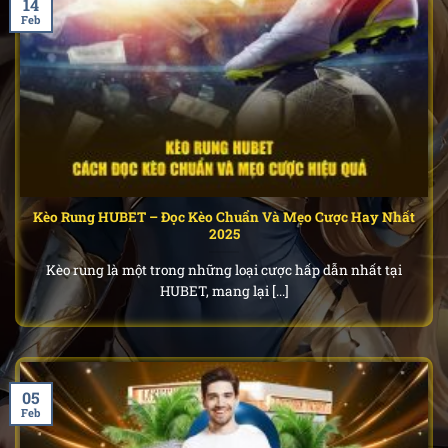
14
Feb
Kèo Rung HUBET – Đọc Kèo Chuẩn Và Mẹo Cược Hay Nhất
2025
Kèo rung là một trong những loại cược hấp dẫn nhất tại
HUBET, mang lại [...]
05
Feb