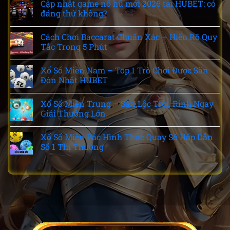
Cập nhật game nổ hũ mới 2026 tại HUBET: có
đáng thử không?
Cách Chơi Baccarat Chuẩn Xác – Hiểu Rõ Quy
Tắc Trong 5 Phút
Xổ Số Miền Nam – Top 1 Trò Chơi Được Săn
Đón Nhất HUBET
Xổ Số Miền Trung – Săn Lộc Trời, Rinh Ngay
Giải Thưởng Lớn
Xổ Số Miền Bắc Hình Thức Quay Số Hấp Dẫn
Số 1 Thị Thường