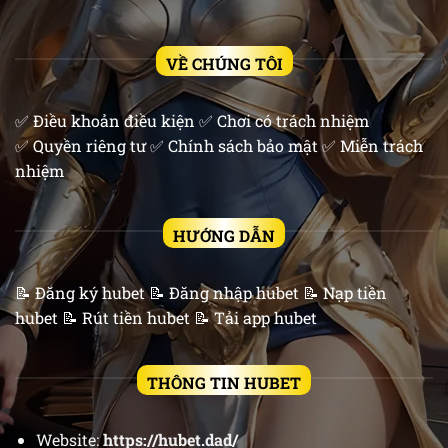
VỀ CHÚNG TÔI
✅
Điều khoản điều kiện
✅
C
hơi có trách nhiệm
✅
Q
uyền riêng tư
✅
C
hính sách bảo mật
✅
M
iễn trách
nhiệm
HƯỚNG DẪN
📝
Đ
ăng ký hubet
📝
Đ
ăng nhập hubet
📝
N
ạp tiền
hubet
📝
R
út tiền hubet
📝
T
ải app hubet
THÔNG TIN HUBET
Website:
https://hubet.dad/