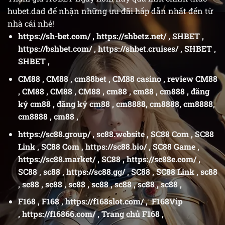
hubet.dad để nhận những ưu đãi hấp dẫn nhất đến từ
nhà cái nhé!
https://sh-bet.com/
,
https://shbetz.net/
,
SHBET
,
https://bshbet.com/
,
https://shbet.cruises/
,
SHBET
,
SHBET
,
CM88
,
CM88
,
cm88bet
,
CM88 casino
,
review CM88
,
CM88
,
CM88
,
CM88
,
cm88
,
cm88
,
cm888
,
đăng
ký cm88
,
đăng ký cm88
,
cm8888
,
cm8888
,
cm8888
,
cm8888
,
cm88
,
https://sc88.group/
,
sc88.website
,
SC88 Com
,
SC88
Link
,
SC88 Com
,
https://sc88.bio/
,
SC88 Game
,
https://sc88.market/
,
SC88
,
https://sc88e.com/
,
SC88
,
sc88
,
https://sc88.gg/
,
SC88
,
SC88 Link
,
sc88
,
sc88
,
sc88
,
sc88
,
sc88
,
sc88
,
sc88
,
sc88
,
F168
,
F168
,
https://f168slot.com/
,
F168Vip
,
https://f16866.com/
,
Trang chủ F168
,