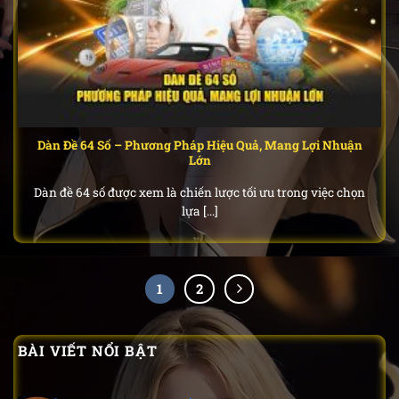
Dàn Đề 64 Số – Phương Pháp Hiệu Quả, Mang Lợi Nhuận
Lớn
Dàn đề 64 số được xem là chiến lược tối ưu trong việc chọn
lựa [...]
1
2
BÀI VIẾT NỔI BẬT