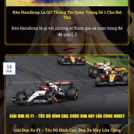
Kèo Handicap Là Gì? Thông Tin Quan Trọng Số 1 Cho Bet
Thủ
Kèo Handicap là gì với những ai tham gia cá cược bóng đá
đã quá [...]
14
Feb
Giải Đua Xe F1 – Tốc Độ Đỉnh Cao, Đua Xe Nảy Lửa Cùng