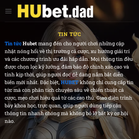
Skip
to
content
TIN TỨC
Tin tức
Hubet
mang đến cho người chơi những cập
nhật nóng hổi về thị trường cá cược, xu hướng giải trí
và các chương trình ưu đãi hấp dẫn. Mọi thông tin đều
được chọn lọc kỹ lưỡng, đảm bảo độ chính xác cao và
tính kịp thời, giúp người đọc dễ dàng nắm bắt diễn
biến mới nhất. Đặc biệt,
HUBET
không chỉ cung cấp tin
tức mà còn phân tích chuyên sâu về chiến thuật cá
cược, mẹo chơi hiệu quả từ các cao thủ. Giao diện trình
bày khoa học, trực quan, giúp người dùng tiếp cận
thông tin nhanh chóng mà không bỏ lỡ bất kỳ cơ hội
nào.