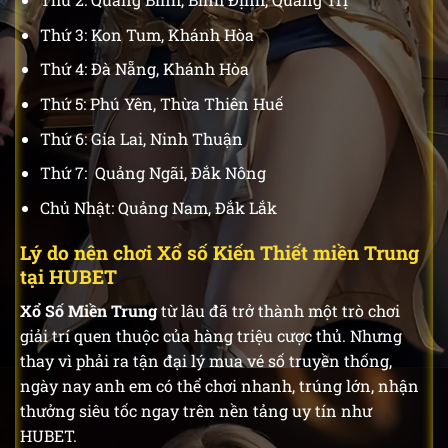
Thứ 3: Kon Tum, Khánh Hòa
Thứ 4: Đà Nẵng, Khánh Hòa
Thứ 5: Phú Yên, Thừa Thiên Huế
Thứ 6: Gia Lai, Ninh Thuận
Thứ 7: Quảng Ngãi, Đắk Nông
Chủ Nhật: Quảng Nam, Đắk Lắk
Lý do nên chơi Xổ số Kiến Thiết miền Trung
tại HUBET
Xổ Số Miền Trung
từ lâu đã trở thành một trò chơi
giải trí quen thuộc của hàng triệu cược thủ. Nhưng
thay vì phải ra tận đại lý mua vé số truyền thống,
ngày nay anh em có thể chơi nhanh, trúng lớn, nhận
thưởng siêu tốc ngay trên nền tảng uy tín như
HUBET.