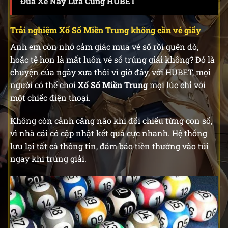
Đua Xe Nảy Lửa Cùng HUBET
Trải nghiệm Xổ Số Miền Trung không cần vé giấy
Anh em còn nhớ cảm giác mua vé số rồi quên dò,
hoặc tệ hơn là mất luôn vé số trúng giải không? Đó là
chuyện của ngày xưa thôi vì giờ đây, với HUBET, mọi
người có thể chơi
Xổ Số Miền Trung
mọi lúc chỉ với
một chiếc điện thoại.
Không còn cảnh căng não khi đối chiếu từng con số,
vì nhà cái có cập nhật kết quả cực nhanh. Hệ thống
lưu lại tất cả thông tin, đảm bảo tiền thưởng vào túi
ngay khi trúng giải.