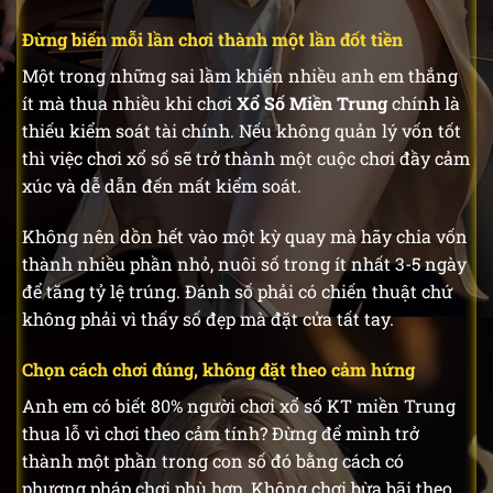
Đừng biến mỗi lần chơi thành một lần đốt tiền
Một trong những sai lầm khiến nhiều anh em thắng
ít mà thua nhiều khi chơi
Xổ Số Miền Trung
chính là
thiếu kiểm soát tài chính. Nếu không quản lý vốn tốt
thì việc chơi xổ số sẽ trở thành một cuộc chơi đầy cảm
xúc và dễ dẫn đến mất kiểm soát.
Không nên dồn hết vào một kỳ quay mà hãy chia vốn
thành nhiều phần nhỏ, nuôi số trong ít nhất 3-5 ngày
để tăng tỷ lệ trúng. Đánh số phải có chiến thuật chứ
không phải vì thấy số đẹp mà đặt cửa tất tay.
Chọn cách chơi đúng, không đặt theo cảm hứng
Anh em có biết 80% người chơi xổ số KT miền Trung
thua lỗ vì chơi theo cảm tính? Đừng để mình trở
thành một phần trong con số đó bằng cách có
phương pháp chơi phù hợp. Không chơi bừa bãi theo