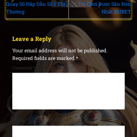
Quay Số Hấp Dẫn Số 1 Thị
Trò Chơi Được Săn Đón
Thường
Nhất HUBET
Leave a Reply
Your email address will not be published.
Required fields are marked
*
Comment
*
Name
*