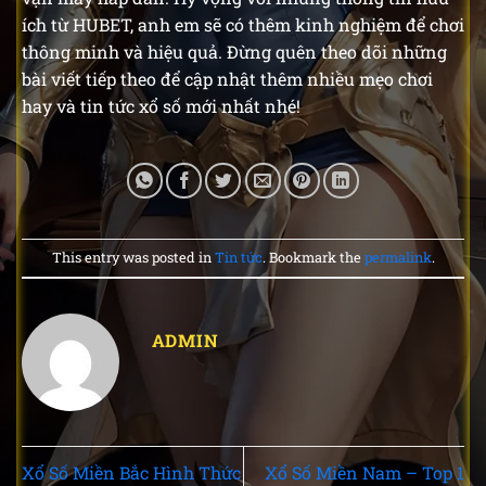
ích từ HUBET, anh em sẽ có thêm kinh nghiệm để chơi
thông minh và hiệu quả. Đừng quên theo dõi những
bài viết tiếp theo để cập nhật thêm nhiều mẹo chơi
hay và tin tức xổ số mới nhất nhé!
This entry was posted in
Tin tức
. Bookmark the
permalink
.
ADMIN
Xổ Số Miền Bắc Hình Thức
Xổ Số Miền Nam – Top 1