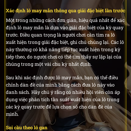
Xác định lô may mắn thông qua giải đặc biệt lần trước
Một trong những cách đơn giản, hiệu quả nhất để xác
định lô may mắn là dựa vào giải đặc biệt của kỳ quay
trước. Điều quan trọng là người chơi cần tìm ra lô
xuất hiện trong giải đặc biệt, ghi chú chúng lại. Các lô
này thường có khả năng tiếp tục xuất hiện trong kỳ
tiếp theo, do người chơi có thể tìm thấy sự lặp lại của
chúng trong một vài chu kỳ nhất định.
Sau khi xác định được lô may mắn, bạn có thể điều
chỉnh dàn đề của mình bằng cách đưa lô này vào
danh sách. Hãy chú ý rằng có nhiều hội viên còn áp
dụng việc phân tích tần suất xuất hiện của lô trong
các kỳ quay trước để lựa chọn số cho dàn đề của
mình.
Soi cầu theo lô gan