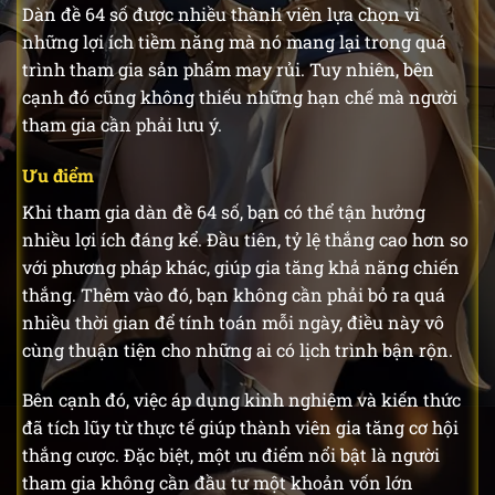
Dàn đề 64 số được nhiều thành viên lựa chọn vì
những lợi ích tiềm năng mà nó mang lại trong quá
trình tham gia sản phẩm may rủi. Tuy nhiên, bên
cạnh đó cũng không thiếu những hạn chế mà người
tham gia cần phải lưu ý.
Ưu điểm
Khi tham gia dàn đề 64 số, bạn có thể tận hưởng
nhiều lợi ích đáng kể. Đầu tiên, tỷ lệ thắng cao hơn so
với phương pháp khác, giúp gia tăng khả năng chiến
thắng. Thêm vào đó, bạn không cần phải bỏ ra quá
nhiều thời gian để tính toán mỗi ngày, điều này vô
cùng thuận tiện cho những ai có lịch trình bận rộn.
Bên cạnh đó, việc áp dụng kinh nghiệm và kiến thức
đã tích lũy từ thực tế giúp thành viên gia tăng cơ hội
thắng cược. Đặc biệt, một ưu điểm nổi bật là người
tham gia không cần đầu tư một khoản vốn lớn