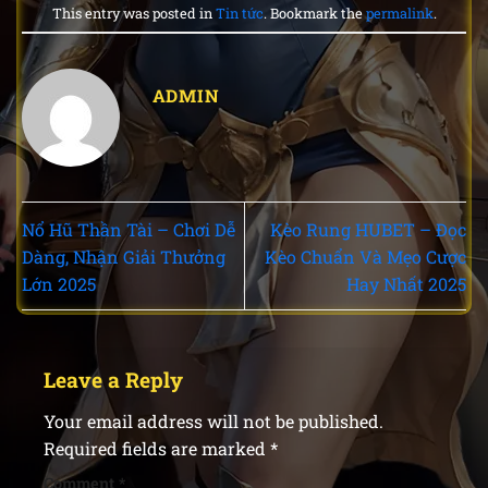
This entry was posted in
Tin tức
. Bookmark the
permalink
.
ADMIN
Nổ Hũ Thần Tài – Chơi Dễ
Kèo Rung HUBET – Đọc
Dàng, Nhận Giải Thưởng
Kèo Chuẩn Và Mẹo Cược
Lớn 2025
Hay Nhất 2025
Leave a Reply
Your email address will not be published.
Required fields are marked
*
Comment
*