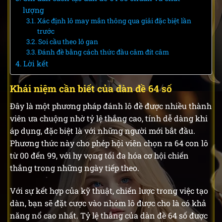
lượng
Xác định lô may mắn thông qua giải đặc biệt lần
trước
Soi cầu theo lô gan
Đánh đề bằng cách thức đầu câm đít câm
Lời kết
Khái niệm cần biết của dàn đề 64 số
Đây là một phương pháp đánh lô đề được nhiều thành
viên ưa chuộng nhờ tỷ lệ thắng cao, tính dễ dàng khi
áp dụng, đặc biệt là với những người mới bắt đầu.
Phương thức này cho phép hội viên chọn ra 64 con lô
từ 00 đến 99, với hy vọng tối đa hóa cơ hội chiến
thắng trong những ngày tiếp theo.
Với sự kết hợp của kỹ thuật, chiến lược trong việc tạo
dàn, bạn sẽ đặt cược vào nhóm lô được cho là có khả
năng nổ cao nhất. Tỷ lệ thắng của dàn đề 64 số được