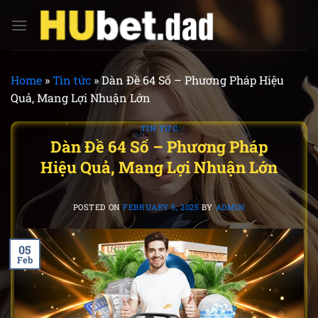
Skip
to
content
Home
»
Tin tức
»
Dàn Đề 64 Số – Phương Pháp Hiệu
Quả, Mang Lợi Nhuận Lớn
TIN TỨC
Dàn Đề 64 Số – Phương Pháp
Hiệu Quả, Mang Lợi Nhuận Lớn
POSTED ON
FEBRUARY 5, 2025
BY
ADMIN
05
Feb