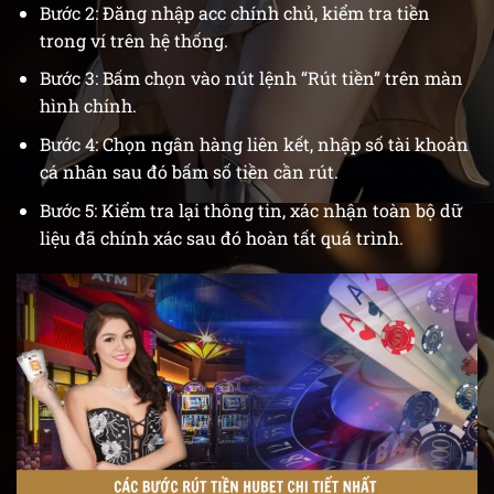
Bước 2: Đăng nhập acc chính chủ, kiểm tra tiền
trong ví trên hệ thống.
Bước 3: Bấm chọn vào nút lệnh “Rút tiền” trên màn
hình chính.
Bước 4: Chọn ngân hàng liên kết, nhập số tài khoản
cá nhân sau đó bấm số tiền cần rút.
Bước 5: Kiểm tra lại thông tin, xác nhận toàn bộ dữ
liệu đã chính xác sau đó hoàn tất quá trình.