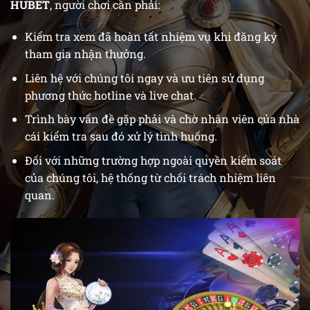
HUBET
, người chơi cần phải:
Kiểm tra xem đã hoàn tất nhiệm vụ khi đăng ký
tham gia nhận thưởng.
Liên hệ với chúng tôi ngay và ưu tiên sử dụng
phương thức hotline và live chat.
Trình bày vấn đề gặp phải và chờ nhân viên của nhà
cái kiểm tra sau đó xử lý tình huống.
Đối với những trường hợp ngoài quyền kiểm soát
của chúng tôi, hệ thống từ chối trách nhiệm liên
quan.