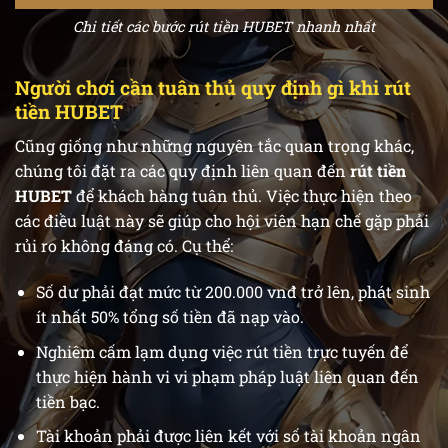
Chi tiết các bước rút tiền HUBET nhanh nhất
Người chơi cần tuân thủ quy định gì khi rút
tiền HUBET
Cũng giống như những nguyên tắc quan trọng khác,
chúng tôi đặt ra các quy định liên quan đến
rút tiền
HUBET
để khách hàng tuân thủ. Việc thực hiện theo
các điều luật này sẽ giúp cho hội viên hạn chế gặp phải
rủi ro không đáng có. Cụ thể:
Số dư phải đạt mức từ 200.000 vnđ trở lên, phát sinh
ít nhất 50% tổng số tiền đã nạp vào.
Nghiêm cấm lạm dụng việc rút tiền trực tuyến để
thực hiện hành vi vi phạm pháp luật liên quan đến
tiền bạc.
Tài khoản phải được liên kết với số tài khoản ngân