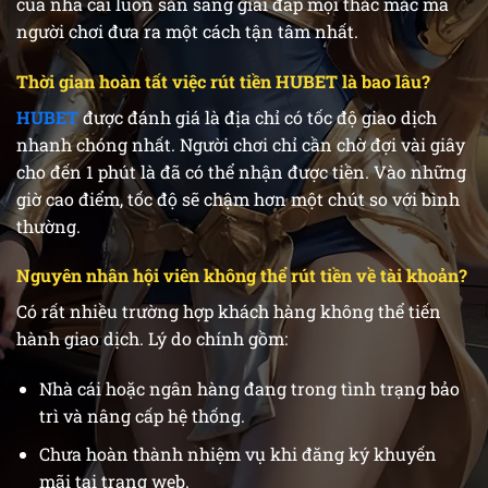
của nhà cái luôn sẵn sàng giải đáp mọi thắc mắc mà
người chơi đưa ra một cách tận tâm nhất.
Thời gian hoàn tất việc rút tiền HUBET là bao lâu?
HUBET
được đánh giá là địa chỉ có tốc độ giao dịch
nhanh chóng nhất. Người chơi chỉ cần chờ đợi vài giây
cho đến 1 phút là đã có thể nhận được tiền. Vào những
giờ cao điểm, tốc độ sẽ chậm hơn một chút so với bình
thường.
Nguyên nhân hội viên không thể rút tiền về tài khoản?
Có rất nhiều trường hợp khách hàng không thể tiến
hành giao dịch. Lý do chính gồm:
Nhà cái hoặc ngân hàng đang trong tình trạng bảo
trì và nâng cấp hệ thống.
Chưa hoàn thành nhiệm vụ khi đăng ký khuyến
mãi tại trang web.