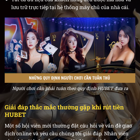
lưu trữ trực tiếp tại hệ thống máy chủ của nhà cái.
Người chơi cần phải tuân theo quy định HUBET đưa ra
Giải đáp thắc mắc thường gặp khi rút tiền
HUBET
Một số hội viên mới thường đặt câu hỏi về vấn đề giao
dịch online và yêu cầu chúng tôi giải đáp. Nhân viên