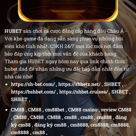
HUBET
sân chơi cá cược đẳng cấp hàng đầu Châu Á -
Với kho game đa dạng sẵn sàng phục vụ những hội
viên khó tính nhất. CSKH 24/7 mọi lúc mọi nơi đảm
bảo đáp ứng kịp thời mọi vấn đề của khách hàng.
Tham gia HUBET ngay hôm nay qua link chính thức
hubet.dad để nhận những ưu đãi hấp dẫn nhất đến từ
nhà cái nhé!
https://sh-bet.com/
,
https://shbetz.net/
,
SHBET
,
https://bshbet.com/
,
https://shbet.cruises/
,
SHBET
,
SHBET
,
CM88
,
CM88
,
cm88bet
,
CM88 casino
,
review CM88
,
CM88
,
CM88
,
CM88
,
cm88
,
cm88
,
cm888
,
đăng
ký cm88
,
đăng ký cm88
,
cm8888
,
cm8888
,
cm8888
,
cm8888
,
cm88
,