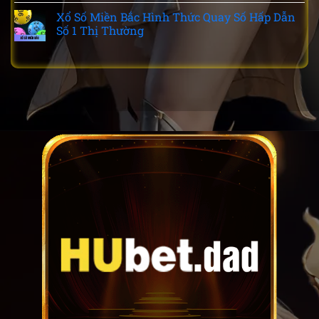
Xổ Số Miền Bắc Hình Thức Quay Số Hấp Dẫn
Số 1 Thị Thường