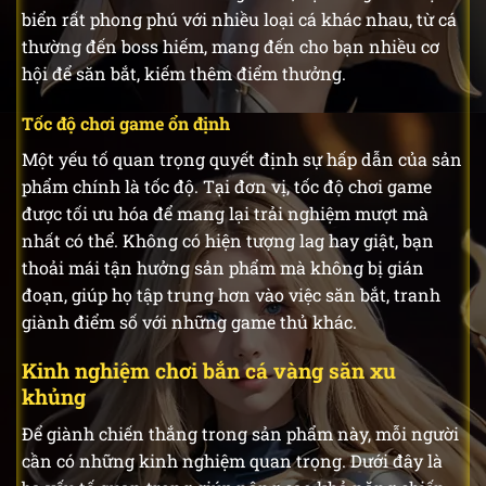
biển rất phong phú với nhiều loại cá khác nhau, từ cá
thường đến boss hiếm, mang đến cho bạn nhiều cơ
hội để săn bắt, kiếm thêm điểm thưởng.
Tốc độ chơi game ổn định
Một yếu tố quan trọng quyết định sự hấp dẫn của sản
phẩm chính là tốc độ. Tại đơn vị, tốc độ chơi game
được tối ưu hóa để mang lại trải nghiệm mượt mà
nhất có thể. Không có hiện tượng lag hay giật, bạn
thoải mái tận hưởng sản phẩm mà không bị gián
đoạn, giúp họ tập trung hơn vào việc săn bắt, tranh
giành điểm số với những game thủ khác.
Kinh nghiệm chơi bắn cá vàng săn xu
khủng
Để giành chiến thắng trong sản phẩm này, mỗi người
cần có những kinh nghiệm quan trọng. Dưới đây là