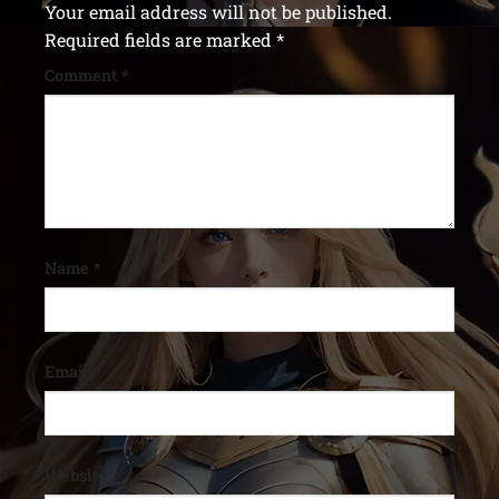
Your email address will not be published.
Required fields are marked
*
Comment
*
Name
*
Email
*
Website