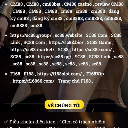
CM88
,
CM88
,
cm88bet
,
CM88 casino
,
review CM88
,
CM88
,
CM88
,
CM88
,
cm88
,
cm88
,
cm888
,
đăng
ký cm88
,
đăng ký cm88
,
cm8888
,
cm8888
,
cm8888
,
cm8888
,
cm88
,
https://sc88.group/
,
sc88.website
,
SC88 Com
,
SC88
Link
,
SC88 Com
,
https://sc88.bio/
,
SC88 Game
,
https://sc88.market/
,
SC88
,
https://sc88e.com/
,
SC88
,
sc88
,
https://sc88.gg/
,
SC88
,
SC88 Link
,
sc88
,
sc88
,
sc88
,
sc88
,
sc88
,
sc88
,
sc88
,
sc88
,
F168
,
F168
,
https://f168slot.com/
,
F168Vip
,
https://f16866.com/
,
Trang chủ F168
,
VỀ CHÚNG TÔI
✅
Điều khoản điều kiện
✅
C
hơi có trách nhiệm