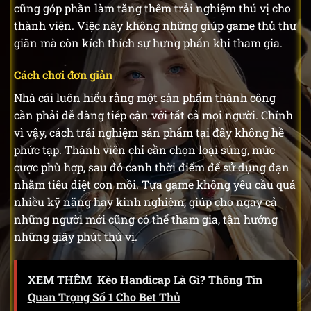
cũng góp phần làm tăng thêm trải nghiệm thú vị cho
thành viên. Việc này không những giúp game thủ thư
giãn mà còn kích thích sự hưng phấn khi tham gia.
Cách chơi đơn giản
Nhà cái luôn hiểu rằng một sản phẩm thành công
cần phải dễ dàng tiếp cận với tất cả mọi người. Chính
vì vậy, cách trải nghiệm sản phẩm tại đây không hề
phức tạp. Thành viên chỉ cần chọn loại súng, mức
cược phù hợp, sau đó canh thời điểm để sử dụng đạn
nhằm tiêu diệt con mồi. Tựa game không yêu cầu quá
nhiều kỹ năng hay kinh nghiệm, giúp cho ngay cả
những người mới cũng có thể tham gia, tận hưởng
những giây phút thú vị.
XEM THÊM
Kèo Handicap Là Gì? Thông Tin
Quan Trọng Số 1 Cho Bet Thủ