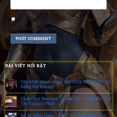
Save my name, email, and website in this
browser for the next time I comment.
BÀI VIẾT NỔI BẬT
Cập nhật game nổ hũ mới 2026 tại HUBET: có
đáng thử không?
Cách Chơi Baccarat Chuẩn Xác – Hiểu Rõ Quy
Tắc Trong 5 Phút
Xổ Số Miền Nam – Top 1 Trò Chơi Được Săn