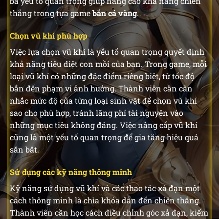
ba yếu tố quan trọng giúp nâng cao khả năng chiến
thắng trong tựa game
bắn cá vàng
.
Chọn vũ khí phù hợp
Việc lựa chọn vũ khí là yếu tố quan trọng quyết định
khả năng tiêu diệt con mồi của bạn. Trong game, mỗi
loại vũ khí có những đặc điểm riêng biệt, từ tốc độ
bắn đến phạm vi ảnh hưởng. Thành viên cần cân
nhắc mức độ của từng loại sinh vật để chọn vũ khí
sao cho phù hợp, tránh lãng phí tài nguyên vào
những mục tiêu không đáng. Việc nâng cấp vũ khí
cũng là một yếu tố quan trọng để gia tăng hiệu quả
săn bắt.
Sử dụng các kỹ năng thông minh
Kỹ năng sử dụng vũ khí và các thao tác xả đạn một
cách thông minh là chìa khóa dẫn đến chiến thắng.
Thành viên cần học cách điều chỉnh góc xả đạn, kiểm