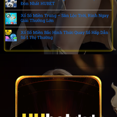
Đón Nhất HUBET
Xổ Số Miền Trung – Săn Lộc Trời, Rinh Ngay
Giải Thưởng Lớn
Xổ Số Miền Bắc Hình Thức Quay Số Hấp Dẫn
Số 1 Thị Thường