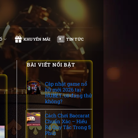
Ố
KHUYẾN MÃI
TIN TỨC
BÀI VIẾT NỔI BẬT
Cập nhật game nổ
hũ mới 2026 tại
HUBET: có đáng thử
không?
Cách Chơi Baccarat
Chuẩn Xác – Hiểu
Rõ Quy Tắc Trong 5
Phút