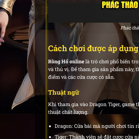
Phác thả
Cách chơi được áp dụng
Rồng Hổ online
là trò chơi phổ biến tr
và thú vị. Để tham gia sản phẩm này, th
điểm và các cửa cược có sẵn.
Thuật ngữ
Khi tham gia vào Dragon Tiger, game 
thuật chất lượng.
Dragon: Cửa bài mà người chơi tin r
Tiger: Thành viên sẽ đặt cược cửa n