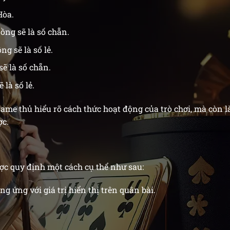
Hòa.
ồng sẽ là số chẵn.
g sẽ là số lẻ.
sẽ là số chẵn.
 là số lẻ.
me thủ hiểu rõ cách thức hoạt động của trò chơi, mà còn l
ợc.
ợc quy định một cách cụ thể như sau:
ng ứng với giá trị hiển thị trên quân bài.