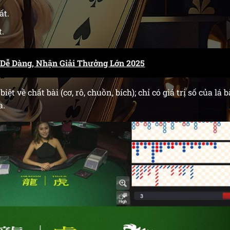
ất.
t.
 Dễ Dàng, Nhận Giải Thưởng Lớn 2025
t về chất bài (cơ, rô, chuồn, bích); chỉ có giá trị số của lá b
a.