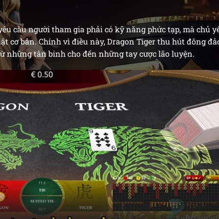
 yêu cầu người tham gia phải có kỹ năng phức tạp, mà chủ y
t cơ bản. Chính vì điều này, Dragon Tiger thu hút đông đả
 từ những tân binh cho đến những tay cược lão luyện.