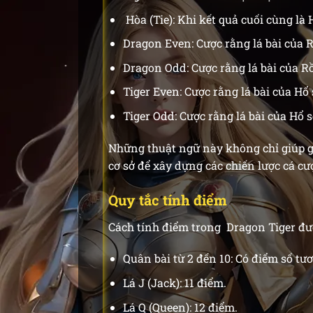
Hòa (Tie): Khi kết quả cuối cùng là 
Dragon Even: Cược rằng lá bài của R
Dragon Odd: Cược rằng lá bài của Rồn
Tiger Even: Cược rằng lá bài của Hổ 
Tiger Odd: Cược rằng lá bài của Hổ sẽ
Những thuật ngữ này không chỉ giúp ga
cơ sở để xây dựng các chiến lược cá cư
Quy tắc tính điểm
Cách tính điểm trong Dragon Tiger đư
Quân bài từ 2 đến 10: Có điểm số tươ
Lá J (Jack): 11 điểm.
Lá Q (Queen): 12 điểm.