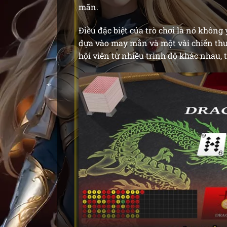
mãn.
Điều đặc biệt của trò chơi là nó không
dựa vào may mắn và một vài chiến thuậ
hội viên từ nhiều trình độ khác nhau,