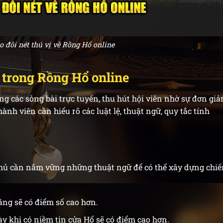
o đôi nét thú vị về Rồng Hổ online
 trong Rồng Hổ online
ong các sòng bài trực tuyến, thu hút hội viên nhờ sự đơn giả
ành viên cần hiểu rõ các luật lệ, thuật ngữ, quy tắc tính
thủ cần nắm vững những thuật ngữ để có thể xây dựng chi
ằng sẽ có điểm số cao hơn.
ày khi có niềm tin cửa Hổ sẽ có điểm cao hơn.