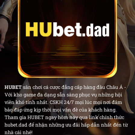
HUBET
sân chơi cá cược đẳng cấp hàng đầu Châu Á -
Với kho game đa dạng sẵn sàng phục vụ những hội
viên khó tính nhất. CSKH 24/7 mọi lúc mọi nơi đảm
bảo đáp ứng kịp thời mọi vấn đề của khách hàng.
Tham gia HUBET ngay hôm nay qua link chính thức
hubet.dad để nhận những ưu đãi hấp dẫn nhất đến từ
nhà cái nhé!