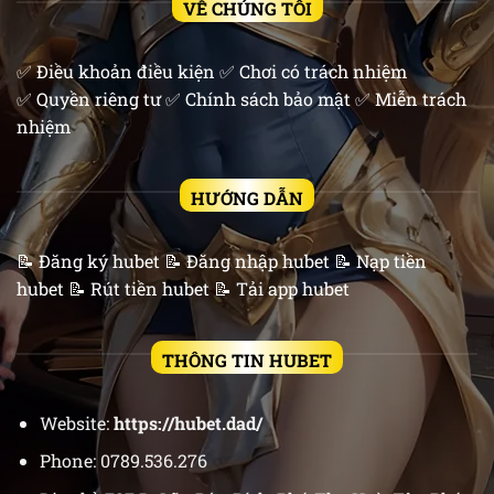
VỀ CHÚNG TÔI
✅
Điều khoản điều kiện
✅
C
hơi có trách nhiệm
✅
Q
uyền riêng tư
✅
C
hính sách bảo mật
✅
M
iễn trách
nhiệm
HƯỚNG DẪN
📝
Đ
ăng ký hubet
📝
Đ
ăng nhập hubet
📝
N
ạp tiền
hubet
📝
R
út tiền hubet
📝
T
ải app hubet
THÔNG TIN HUBET
Website:
https://hubet.dad/
Phone: 0789.536.276