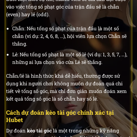
vào việc tổng số phạt góc của trận đấu sẽ là chẵn
(even) hay lẻ (odd).
Chẵn: Nếu tổng số phạt của trận đấu là một số
chẵn (ví dụ: 2, 4, 6, 8, …), hội viên lựa chọn Chẵn sẽ
thắng.
Lẻ: Nếu tổng số phạt là một số lẻ (ví dụ: 1, 3, 5, 7, …),
những ai lựa chọn vào cửa Lẻ sẽ thắng.
Chẵn/lẻ là hình thức khá dễ hiểu, thường được sử
dụng khi người chơi không muốn dự đoán quá chi
tiết về tổng số góc, mà chỉ đơn giản muốn đoán xem
kết quả tổng số góc là số chẵn hay số lẻ.
Cách dự đoán kèo tài góc chính xác tại
Hubet
Dự đoán
kèo tài góc
là một trong những kỹ năng