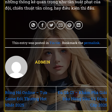
những thống kê quan trọng như tần suất phạt của
đội, chiến thuật tấn công, hay điều kiện thi đấu.
This entry was posted in
Tin tức
. Bookmark the
permalink
.
ADMIN
Rồng Hổ Online – Tựa
Đá Gà C1 – Khám Phá Giải
Game Đổi Thưởng Hot
Đấu Hàng Đầu Và Đẳng
Nhất 2025
Cấp 2025