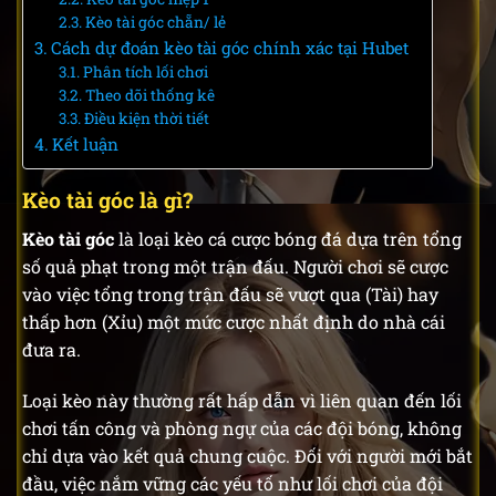
Kèo tài góc chẵn/ lẻ
Cách dự đoán kèo tài góc chính xác tại Hubet
Phân tích lối chơi
Theo dõi thống kê
Điều kiện thời tiết
Kết luận
Kèo tài góc là gì?
Kèo tài góc
là loại kèo cá cược bóng đá dựa trên tổng
số quả phạt trong một trận đấu. Người chơi sẽ cược
vào việc tổng trong trận đấu sẽ vượt qua (Tài) hay
thấp hơn (Xỉu) một mức cược nhất định do nhà cái
đưa ra.
Loại kèo này thường rất hấp dẫn vì liên quan đến lối
chơi tấn công và phòng ngự của các đội bóng, không
chỉ dựa vào kết quả chung cuộc. Đối với người mới bắt
đầu, việc nắm vững các yếu tố như lối chơi của đội