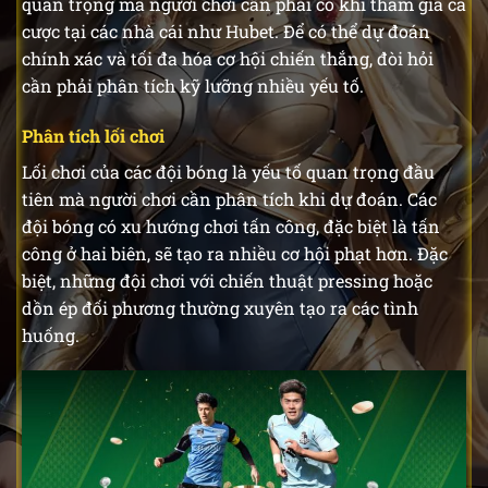
quan trọng mà người chơi cần phải có khi tham gia cá
cược tại các nhà cái như Hubet. Để có thể dự đoán
chính xác và tối đa hóa cơ hội chiến thắng, đòi hỏi
cần phải phân tích kỹ lưỡng nhiều yếu tố.
Phân tích lối chơi
Lối chơi của các đội bóng là yếu tố quan trọng đầu
tiên mà người chơi cần phân tích khi dự đoán. Các
đội bóng có xu hướng chơi tấn công, đặc biệt là tấn
công ở hai biên, sẽ tạo ra nhiều cơ hội phạt hơn. Đặc
biệt, những đội chơi với chiến thuật pressing hoặc
dồn ép đối phương thường xuyên tạo ra các tình
huống.